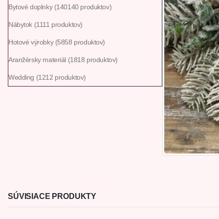
Bytové doplnky
140
140 produktov
Nábytok
11
11 produktov
Hotové výrobky
58
58 produktov
Aranžérsky materiál
18
18 produktov
Wedding
12
12 produktov
SÚVISIACE PRODUKTY