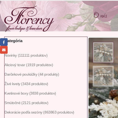
O nás
Kategória
Novinky
111
111 produktov
Akciový tovar
19
19 produktov
Darčekové poukážky
4
4 produkty
Živé kvety
34
34 produktov
Kvetinové boxy
38
38 produktov
Smútočné
21
21 produktov
Dekorácie podľa sezóny
863
863 produktov