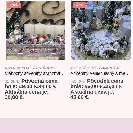
-20%
-24%
ADVENTNÉ VENCE A ARANŽMÁNY
ADVENTNÉ VENCE A ARANŽMÁNY
Vianočný adventný aranžmán s dievčatkom 35x10x20cm
Adventný veniec lesný s medveďom a vtáčikom
Pôvodná cena
Pôvodná cena
49,00
€
59,00
€
bola: 49,00 €.
39,00
€
bola: 59,00 €.
45,00
€
Aktuálna cena je:
Aktuálna cena je:
39,00 €.
45,00 €.