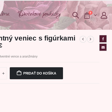
éria
Darčekové poukážky
0
tný veniec s figúrkami
€
dventné vence a aranžmány
PRIDAŤ DO KOŠÍKA