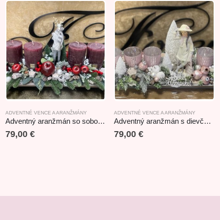
ADVENTNÉ VENCE A ARANŽMÁNY
ADVENTNÉ VENCE A ARANŽMÁNY
Adventný aranžmán so sobom bordový 55x20x25,5cm
Adventný aranžmán s dievčaťom 50x21x27cm
79,00
€
79,00
€