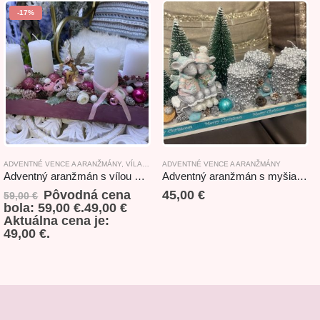
-17%
ADVENTNÉ VENCE A ARANŽMÁNY
,
VÍLA/FAIRY
ADVENTNÉ VENCE A ARANŽMÁNY
Adventný aranžmán s vílou 42x11x18cm
Adventný aranžmán s myšiakmi tyrkysový 36x17x21cm
Pôvodná cena
45,00
€
59,00
€
bola: 59,00 €.
49,00
€
Aktuálna cena je:
49,00 €.