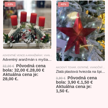
-13%
-62%
ADVENTNÉ VENCE A ARANŽMÁNY
,
VIANOČNÝ AKCIOVÝ TOVAR
Adventný aranžmán s myšiakmi červeno-zelený
Pôvodná cena
32,00
€
AKCIOVÝ TOVAR
,
OSTATNÉ
,
VIANOČNÝ AKCIOVÝ TOVAR
bola: 32,00 €.
28,00
€
Zlatá plastová hviezda na špic červená 20cm
Aktuálna cena je:
Pôvodná cena
3,90
€
28,00 €.
bola: 3,90 €.
1,50
€
Aktuálna cena je:
1,50 €.