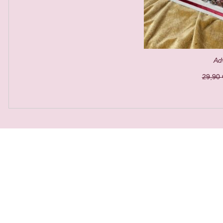
Ad
29,90
QUICK VIEW