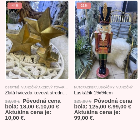
-44%
-21%
OSTATNÉ
,
VIANOČNÝ AKCIOVÝ TOVAR
,
ZÁVESNÉ DEKORÁCIE
NUTCRACKER/LUSKÁČIKY
,
VIANOČNÝ AKCIOVÝ TOVAR
Zlatá hviezda kovová stredná 18,5×10,5cm
Luskáčik 19x94cm
Pôvodná cena
Pôvodná cena
18,00
€
125,00
€
bola: 18,00 €.
10,00
€
bola: 125,00 €.
99,00
€
Aktuálna cena je:
Aktuálna cena je:
10,00 €.
99,00 €.