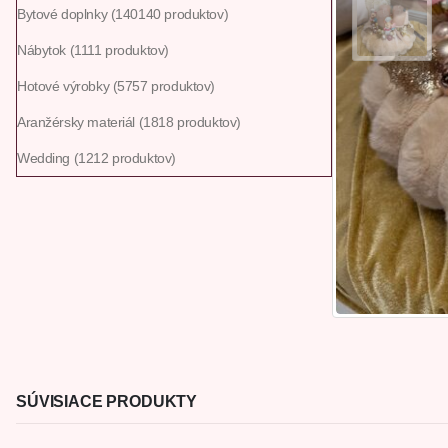
Bytové doplnky
140
140 produktov
Nábytok
11
11 produktov
Hotové výrobky
57
57 produktov
Aranžérsky materiál
18
18 produktov
Wedding
12
12 produktov
SÚVISIACE PRODUKTY