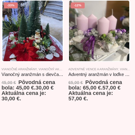
-33%
-12%
VIANOČNÉ ARANŽMÁNY
,
VIANOČNÝ AKCIOVÝ TOVAR
ADVENTNÉ VENCE A ARANŽMÁNY
,
VIANOČNÝ AKCIOVÝ TOVAR
Vianočný aranžmán s dievčatkom červeno-zelený 33x33x32cm
Adventný aranžmán v loďke fialový 55x24x26cm
Pôvodná cena
Pôvodná cena
45,00
€
65,00
€
bola: 45,00 €.
30,00
€
bola: 65,00 €.
57,00
€
Aktuálna cena je:
Aktuálna cena je:
30,00 €.
57,00 €.