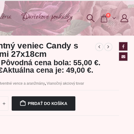
éria
Darčekové poukážky
0
tný veniec Candy s
mi 27x18cm
Pôvodná cena bola: 55,00 €.
€
Aktuálna cena je: 49,00 €.
dventné vence a aranžmány
,
Vianočný akciový tovar
PRIDAŤ DO KOŠÍKA