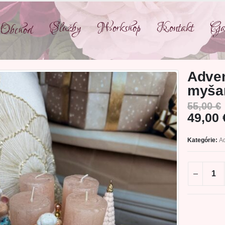
Služby
Workshop
Kontakt
Gal
Obchod
Adven
myša
55,00
€
49,00
Kategórie:
A