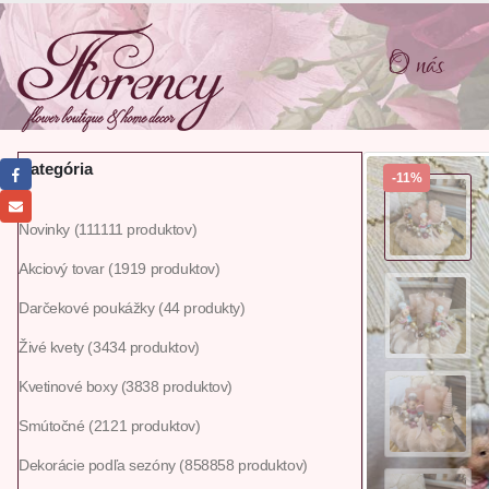
O nás
Kategória
-11%
Novinky
111
111 produktov
Akciový tovar
19
19 produktov
Darčekové poukážky
4
4 produkty
Živé kvety
34
34 produktov
Kvetinové boxy
38
38 produktov
Smútočné
21
21 produktov
Dekorácie podľa sezóny
858
858 produktov