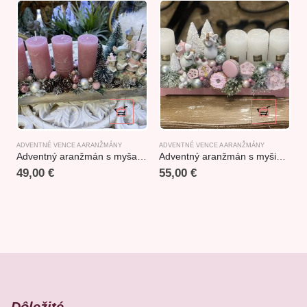
ADVENTNÉ VENCE A ARANŽMÁNY
ADVENTNÉ VENCE A ARANŽMÁNY
A
Adventný aranžmán s myšaciou rodinkou ružový
Adventný aranžmán s myšiakmi 40x15x18cm
49,00
€
55,00
€