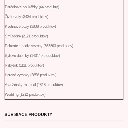
Darčekové poukážky
4
4 produkty
Živé kvety
34
34 produktov
Kvetinové boxy
38
38 produktov
Smútočné
21
21 produktov
Dekorácie podľa sezóny
863
863 produktov
Bytové doplnky
140
140 produktov
Nábytok
11
11 produktov
Hotové výrobky
58
58 produktov
Aranžérsky materiál
18
18 produktov
Wedding
12
12 produktov
SÚVISIACE PRODUKTY