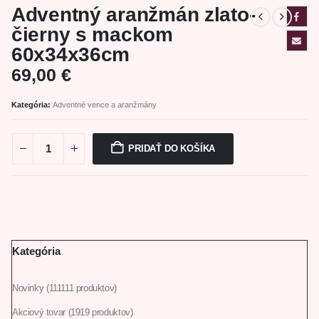
Adventný aranžmán zlato-
čierny s mackom
60x34x36cm
69,00
€
Kategória:
Adventné vence a aranžmány
PRIDAŤ DO KOŠÍKA
Kategória
Novinky
111
111 produktov
Akciový tovar
19
19 produktov