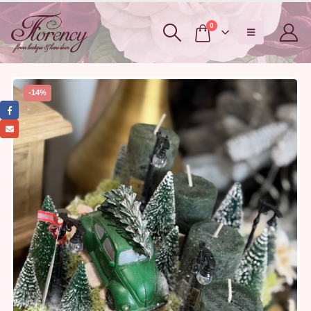
0
-14%