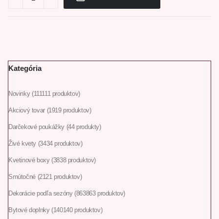
Kategória
Novinky
111
111 produktov
Akciový tovar
19
19 produktov
Darčekové poukážky
4
4 produkty
Živé kvety
34
34 produktov
Kvetinové boxy
38
38 produktov
Smútočné
21
21 produktov
Dekorácie podľa sezóny
863
863 produktov
Bytové doplnky
140
140 produktov