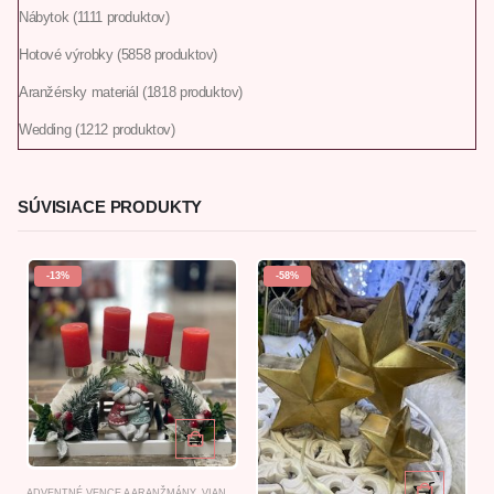
Nábytok
11
11 produktov
Hotové výrobky
58
58 produktov
Aranžérsky materiál
18
18 produktov
Wedding
12
12 produktov
SÚVISIACE PRODUKTY
-13%
-58%
ADVENTNÉ VENCE A ARANŽMÁNY
,
VIANOČNÝ AKCIOVÝ TOVAR