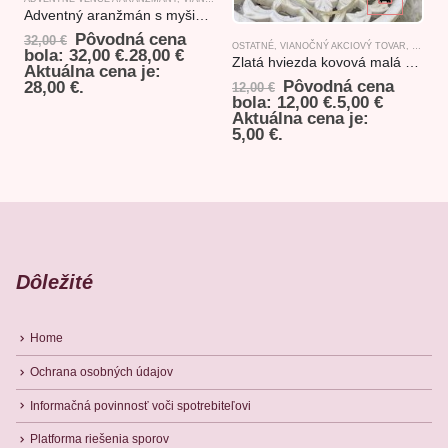
Adventný aranžmán s myšiakmi červeno-zelený
Pôvodná cena
32,00
€
OSTATNÉ
,
VIANOČNÝ AKCIOVÝ TOVAR
,
ZÁVESN
O
bola: 32,00 €.
28,00
€
Zlatá hviezda kovová malá 10,5×10,5cm
Aktuálna cena je:
Pôvodná cena
28,00 €.
12,00
€
1
bola: 12,00 €.
5,00
€
b
Aktuálna cena je:
5,00 €.
8
Dôležité
Home
Ochrana osobných údajov
Informačná povinnosť voči spotrebiteľovi
Platforma riešenia sporov