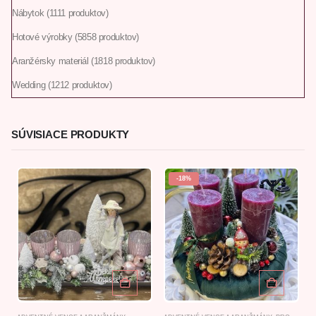
Nábytok
11
11 produktov
Hotové výrobky
58
58 produktov
Aranžérsky materiál
18
18 produktov
Wedding
12
12 produktov
SÚVISIACE PRODUKTY
-18%