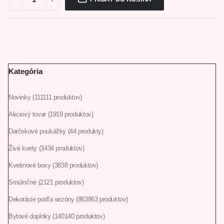
Kategória
Novinky
111
111 produktov
Akciový tovar
19
19 produktov
Darčekové poukážky
4
4 produkty
Živé kvety
34
34 produktov
Kvetinové boxy
38
38 produktov
Smútočné
21
21 produktov
Dekorácie podľa sezóny
863
863 produktov
Bytové doplnky
140
140 produktov