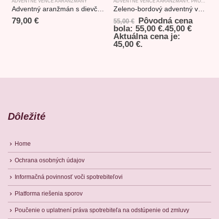
ADVENTNÉ VENCE A ARANŽMÁNY
ADVENTNÉ VENCE A ARANŽMÁNY
,
PRODUKTY S TEMATIKOU LES
A
Adventný aranžmán s dievčaťom 50x21x27cm
Zeleno-bordový adventný veniec lesný
79,00
€
Pôvodná cena
55,00
€
bola: 55,00 €.
45,00
€
Aktuálna cena je:
45,00 €.
Dôležité
Home
Ochrana osobných údajov
Informačná povinnosť voči spotrebiteľovi
Platforma riešenia sporov
Poučenie o uplatnení práva spotrebiteľa na odstúpenie od zmluvy