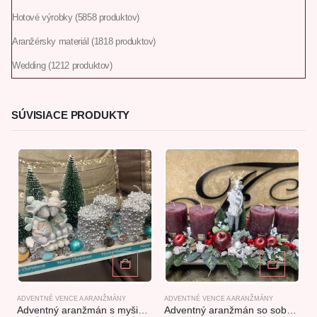
Hotové výrobky
58
58 produktov
Aranžérsky materiál
18
18 produktov
Wedding
12
12 produktov
SÚVISIACE PRODUKTY
ADVENTNÉ VENCE A ARANŽMÁNY
ADVENTNÉ VENCE A ARANŽMÁNY
A
Adventný aranžmán s myšiakmi tyrkysový 36x17x21cm
Adventný aranžmán so sobom bordový 55x20x25,5cm