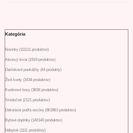
Kategória
Novinky
111
111 produktov
Akciový tovar
19
19 produktov
Darčekové poukážky
4
4 produkty
Živé kvety
34
34 produktov
Kvetinové boxy
38
38 produktov
Smútočné
21
21 produktov
Dekorácie podľa sezóny
863
863 produktov
Bytové doplnky
140
140 produktov
Nábytok
11
11 produktov