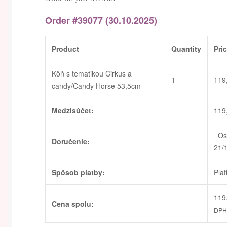
Order #39077 (30.10.2025)
Product
Quantity
Pri
Kôň s tematikou Cirkus a
1
119
candy/Candy Horse 53,5cm
Medzisúčet:
119
Oso
Doručenie:
21/
Spôsob platby:
Plat
119
Cena spolu:
DPH