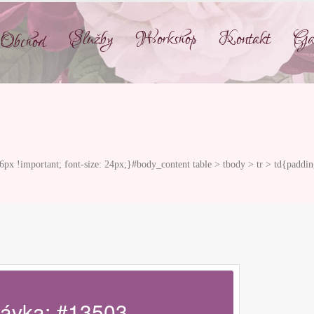
Služby
Workshop
Kontakt
Gal
Obchod
 !important; font-size: 24px;}#body_content table > tbody > tr > td{paddin
ávka: #13503