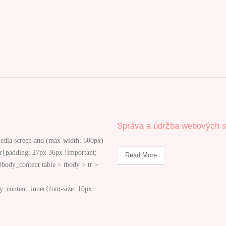
žba webových stránok
FLORENCY
FLORENCY @media screen and (max
{#template_header_image,#header_wr
16px 10px 0 !important;}#header_wra
size: 24px
!important;}#body_content_inner_cel
!important;}#body_content_inner,.ema
meta{font-size: 12px !important;}#b
.email-order-details .order-totals-total