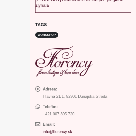
zlyhala
TAGS
WORKSHOP
Adresa:
Hlavná 21/1, 92901 Dunajská Streda
Telefón:
+421 907 305 720
Email:
info@florency.sk