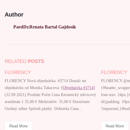
Author
PaedDr.Renata Bartal Gajdosík
RELATED
POSTS
FLORENCY
Správa a údr
FLORENCY @media screen and (max-width: 600px)
{#header_wrapper{padding: 27px 36px !important;
Read More
font-size: 24px;}#body_content table > tbody > tr >
td{padding: 10px
!important;}#body_content_inner{font-size: 10px...
Read More