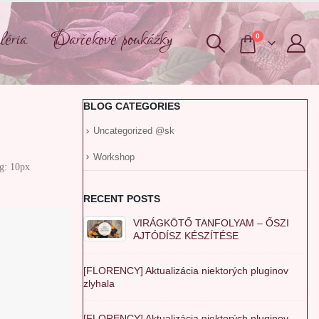
éria
Darčekové poukážky
0
BLOG CATEGORIES
Uncategorized @sk
Workshop
g: 10px
RECENT POSTS
VIRÁGKÖTŐ TANFOLYAM – ŐSZI
AJTÓDÍSZ KÉSZÍTÉSE
[FLORENCY] Aktualizácia niektorých pluginov
zlyhala
[FLORENCY] Aktualizácia niektorých pluginov