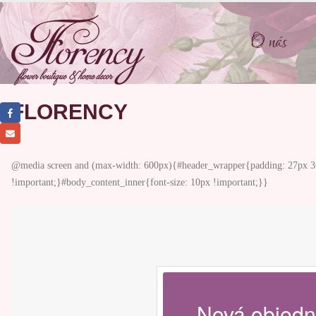
O nás
FLORENCY
@media screen and (max-width: 600px){#header_wrapper{padding: 27px 36px
!important;}#body_content_inner{font-size: 10px !important;}}
Nová objedn