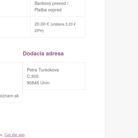
Bankový prevod /
Platba vopred
20,00
€
(vrátane
3,33
€
DPH)
Dodacia adresa
Petra Tureckova
C.305
90846 Unín
zoznam.sk
go.
Get the app
.