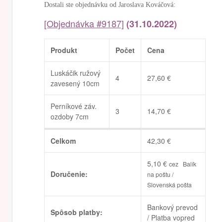
Dostali ste objednávku od Jaroslava Kováčová:
[Objednávka #9187]
(31.10.2022)
Produkt
Počet
Cena
Luskáčik ružový
4
27,60
€
zavesený 10cm
Perníkové záv.
3
14,70
€
ozdoby 7cm
Celkom
42,30
€
5,10
€
cez Balík
Doručenie:
na poštu /
Slovenská pošta
Bankový prevod
Spôsob platby:
/ Platba vopred