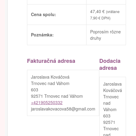
47,40
€
(vrátane
Cena spolu:
7,90
€
DPH)
Poprosím rôzne
Poznámka:
druhy
Fakturačná adresa
Dodacia
adresa
Jaroslava Kováčová
Trnovec nad Váhom
Jaroslava
603
Kováčová
92571 Trnovec nad Váhom
Trnovec
+421905250332
nad
jaroslavakovacova58@gmail.com
Váhom
603
92571
Trnovec
nad